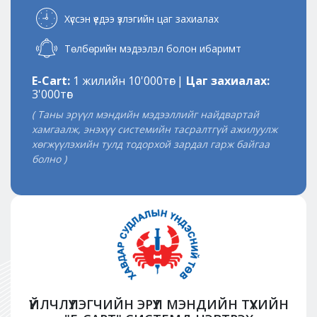
Хүссэн үедээ үзлэгийн цаг захиалах
Төлбөрийн мэдээлэл болон ибаримт
E-Cart:
1 жилийн 10'000төг |
Цаг захиалах:
3'000төг
( Таны эрүүл мэндийн мэдээллийг найдвартай
хамгаалж, энэхүү системийн тасралтгүй ажилуулж
хөгжүүлэхийн тулд тодорхой зардал гарж байгаа
болно )
ҮЙЛЧЛҮҮЛЭГЧИЙН ЭРҮҮЛ МЭНДИЙН ТҮҮХИЙН