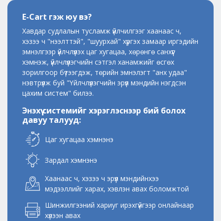
E-Cart гэж юу вэ?
Хавдар судлалын тусламж үйлчилгээг хаанаас ч,
хэзээ ч "нээлттэй", "шуурхай" хүргэх замаар иргэдийн
эмнэлгээр үйлчлүүлэх цаг хугацаа, хөрөнгө санхүүг
хэмнэж, үйлчлүүлэгчийн сэтгэл ханамжийг өсгөх
зорилгоор бүтээгдэж, төрийн эмнэлэгт "анх удаа"
нэвтрүүлж буй "Үйлчлүүлэгчийн эрүүл мэндийн нэгдсэн
цахим систем" билээ.
Энэхүү системийг хэрэглэснээр бий болох
давуу талууд:
Цаг хугацаа хэмнэнэ
Зардал хэмнэнэ
Хаанаас ч, хэзээ ч эрүүл мэндийнхээ
мэдээллийг харах, хэвлэн авах боломжтой
Шинжилгээний хариуг ирэхгүйгээр онлайнаар
хүлээн авах